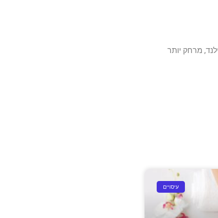
נד, מרחק יותר
עיסויים