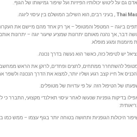
ם גם על ליטוש יכולותיו הפיזיות ועל שיפור גמישותו של הגוף.
, בעיני רבים, הוא השילוב המושלם בין עיסוי ליוגה.
תפים ביוגה – המטפל והמטופל – אך רק אחד מהם מיישם את העקרונו
ה דבר, אך נהנה מאותם יתרונות שמציע שיעור יוגה – יתרונות אותם 
 מיומנות ומגע מופלא.
יאל יש לטיפול כזה, כאשר הוא נעשה בדרך נכונה.
למטופל להשתחרר ממתחים, לחצים ופחדים, לרוקן את הראש ממחשבות
יס אל חייו קצב רגוע ושליו יותר, למצוא את הדרך הנכונה ולשפר את
תו של הטיפול הזה. על פי עדויות של מטופלים.
פילו בדיקות גופניות שנעשו לאחר עיסוי תאילנדי מקצועי, התברר כי למ
יאותית:
ור היכולות הגופניות ותחושה בטוחה יותר בגוף עצמו – ממש כמו ביו