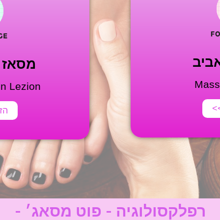
ביב
מסאז ב
Massa
n Lezion
>>
הזמ
רפלקסולוגיה - פוט מסאג׳ -