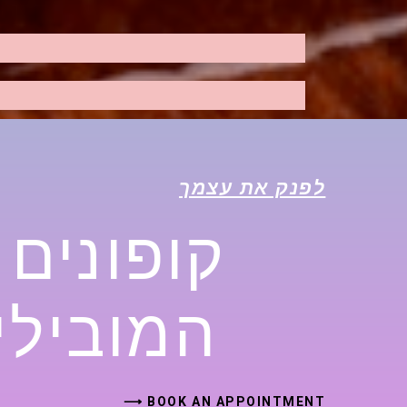
לפנק את עצמך
קופונים
המובילי
BOOK AN APPOINTMENT ⟶